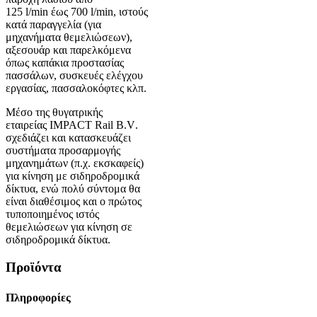
125
l
/
min
έως 700
l
/
min
, ιστούς
κατά παραγγελία (για
μηχανήματα θεμελιώσεων),
αξεσουάρ και παρελκόμενα
όπως καπάκια προστασίας
πασσάλων, συσκευές ελέγχου
εργασίας, πασσαλοκόφτες κλπ.
Μέσο της θυγατρικής
εταιρείας
IMPACT
Rail
B
.
V
.
σχεδιάζει και κατασκευάζει
συστήματα προσαρμογής
μηχανημάτων (π.χ. εκσκαφείς)
για κίνηση με σιδηροδρομικά
δίκτυα, ενώ πολύ σύντομα θα
είναι διαθέσιμος και ο πρώτος
τυποποιημένος ιστός
θεμελιώσεων για κίνηση σε
σιδηροδρομικά δίκτυα.
Προϊόντα
Πληροφορίες