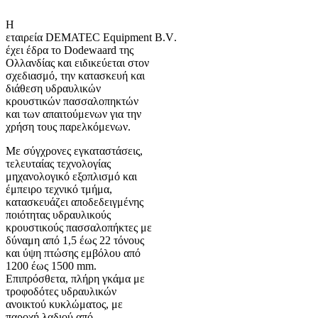
Η
εταιρεία
DEMATEC
Equipment
B
.
V
.
έχει έδρα το
Dodewaard
της
Ολλανδίας και ειδικεύεται στον
σχεδιασμό, την κατασκευή και
διάθεση υδραυλικών
κρουστικών πασσαλοπηκτών
και των απαιτούμενων για την
χρήση τους παρελκόμενων.
Με σύγχρονες εγκαταστάσεις,
τελευταίας τεχνολογίας
μηχανολογικό εξοπλισμό και
έμπειρο τεχνικό τμήμα,
κατασκευάζει αποδεδειγμένης
ποιότητας υδραυλικούς
κρουστικούς πασσαλοπήκτες με
δύναμη από 1,5 έως 22 τόνους
και ύψη πτώσης εμβόλου από
1200 έως 1500
mm
.
Επιπρόσθετα, πλήρη γκάμα με
τροφοδότες υδραυλικών
ανοικτού κυκλώματος, με
παροχή λαδιού από