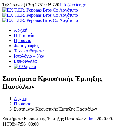
Μετάβαση
Τηλέφωνο: (+30) 27510 69720
|
info@exter.gr
στο
περιεχόμενο
Αρχική
Η Εταιρεία
Προϊόντα
Φωτογραφίες
Τεχνικά Θέματα
Ιστολόγιο – Νέα
Επικοινωνία
Συστήματα Κρουστικής Έμπηξης
Πασσάλων
Αρχική
Προϊόντα
Συστήματα Κρουστικής Έμπηξης Πασσάλων
Συστήματα Κρουστικής Έμπηξης Πασσάλων
admin
2020-09-
11T08:47:56+03:00